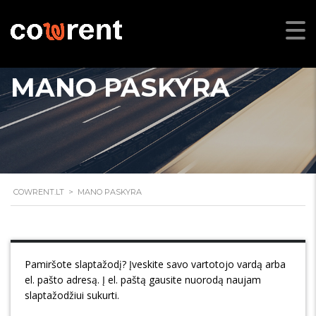
MANO PASKYRA
COWRENT.LT
>
MANO PASKYRA
Pamiršote slaptažodį? Įveskite savo vartotojo vardą arba
el. pašto adresą. Į el. paštą gausite nuorodą naujam
slaptažodžiui sukurti.