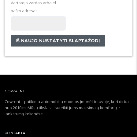
Vartotojo vardas arba el.
pašto adresas
IŠ NAUJO NUSTATYTI SLAPTAŽODĮ
COWRENT
Cowrent – patikima automobilių nuomos įmonė Lietuvoje, kuri dirba
nuo 2010 m. Mūsų tikslas – suteikti jums maksimalų komfortą ir
lankstumą kelionėse.
KONTAKTAI