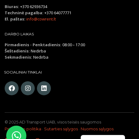
Biuras:
+370 62936734
Techninė pagalba:
+370 64077771
El. paštas:
info@cowrent.lt
DARBO LAIKAS
Pirmadienis - Penktadienis:
08:00 – 17:00
Šeštadienis:
Nedirba
Sekmadienis:
Nedirba
SOCIALINIAI TINKLAI
© 2025 AD Transport UAB, visos teisės saugomos
Русский
Privatumo politika
·
Sutarties sąlygos
·
Nuomos sąlygos
English