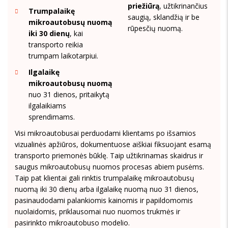
priežiūrą
, užtikrinančius
Trumpalaikę
saugią, sklandžią ir be
mikroautobusų nuomą
rūpesčių nuomą.
iki 30 dienų
, kai
transporto reikia
trumpam laikotarpiui.
Ilgalaikę
mikroautobusų nuomą
nuo 31 dienos, pritaikytą
ilgalaikiams
sprendimams.
Visi mikroautobusai perduodami klientams po išsamios
vizualinės apžiūros, dokumentuose aiškiai fiksuojant esamą
transporto priemonės būklę. Taip užtikrinamas skaidrus ir
saugus mikroautobusų nuomos procesas abiem pusėms.
Taip pat klientai gali rinktis trumpalaikę mikroautobusų
nuomą iki 30 dienų arba ilgalaikę nuomą nuo 31 dienos,
pasinaudodami palankiomis kainomis ir papildomomis
nuolaidomis, priklausomai nuo nuomos trukmės ir
pasirinkto mikroautobuso modelio.