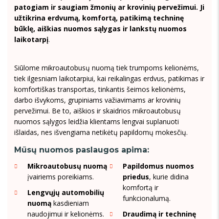
patogiam ir saugiam žmonių ar krovinių pervežimui. Ji
užtikrina erdvumą, komfortą, patikimą techninę
būklę, aiškias nuomos sąlygas ir lankstų nuomos
laikotarpį
.
Siūlome mikroautobusų nuomą tiek trumpoms kelionėms,
tiek ilgesniam laikotarpiui, kai reikalingas erdvus, patikimas ir
komfortiškas transportas, tinkantis šeimos kelionėms,
darbo išvykoms, grupiniams važiavimams ar krovinių
pervežimui. Be to, aiškios ir skaidrios mikroautobusų
nuomos sąlygos leidžia klientams lengvai suplanuoti
išlaidas, nes išvengiama netikėtų papildomų mokesčių.
Mūsų nuomos paslaugos apima:
Mikroautobusų nuomą
Papildomus nuomos
įvairiems poreikiams.
priedus
, kurie didina
komfortą ir
Lengvųjų automobilių
funkcionalumą.
nuomą
kasdieniam
naudojimui ir kelionėms.
Draudimą ir techninę