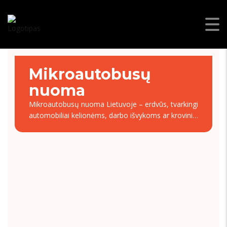
Mikroautobusų
nuoma
Mikroautobusų nuoma Lietuvoje – erdvūs, tvarkingi
automobiliai kelionėms, darbo išvykoms ar krovinių
pervežimui. Trumpalaikė ir ilgalaikė nuoma,
draudimas įskaičiuotas.