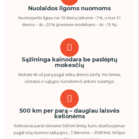
Nuolaidos ilgoms nuomoms
Nuomojantis ilgiau nei 10 dienų taikome –7 %, o nuo 31
dienos – iki –20 % (premium modeliams – iki –15 %).
Sąžininga kainodara be paslėptų
mokesčių
Mokate tik už parą pagal aiškų dienos tarifą. Visi limitai,
užstatas ir sąlygos nurodomi iš anksto sutartyje.
500 km per parą – daugiau laisvės
kelionėms
Kiekvienai parai skiriame 500 km limitą, kuris skaičiuojamas
pagal visą nuomos laiką (pvz., 7 dienoms – 3500 km). Viršijus