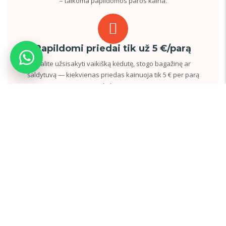
– taikoma papildomos paros kaina.
Papildomi priedai tik už 5 €/parą
Galite užsisakyti vaikišką kėdutę, stogo bagažinę ar
šaldytuvą — kiekvienas priedas kainuoja tik 5 € per parą
trumpalaikei nuomai.
Greitas užstato grąžinimas per 3
paras
Užstatas grąžinamas greitai — per 3 dienas, jei automobilis
grąžinamas tvarkingas, pilnu baku ir be papildomų
pažeidimų.