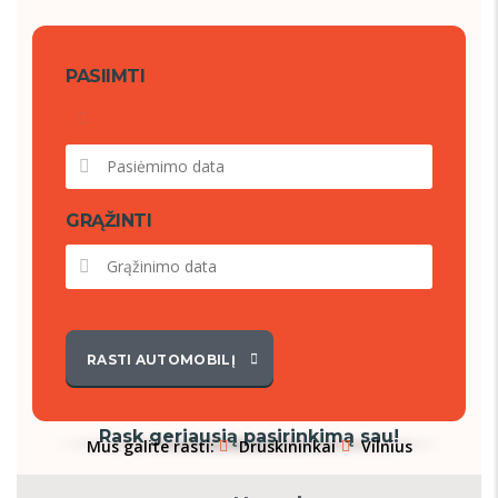
PASIIMTI
GRĄŽINTI
RASTI AUTOMOBILĮ
Rask geriausią pasirinkimą sau!
Mus galite rasti:
Druskininkai
Vilnius