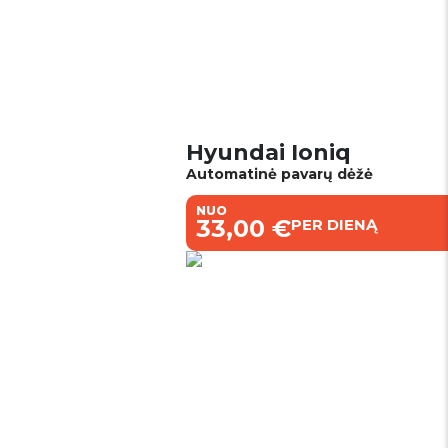
Hyundai Ioniq
Automatinė pavarų dėžė
NUO
€33,00 €
PER DIENĄ